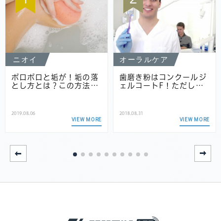
ニオイ
オーラルケア
ポロポロと垢が！垢の落
歯磨き粉はコンクールジ
とし方とは？この方法…
ェルコートF！ただし…
2019.08.06
2018.08.31
VIEW MORE
VIEW MORE