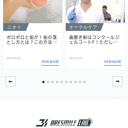
ニオイ
オーラルケア
ポロポロと垢が！垢の落
歯磨き粉はコンクールジ
とし方とは？この方法…
ェルコートF！ただし…
2019.08.06
2018.08.31
VIEW MORE
VIEW MORE