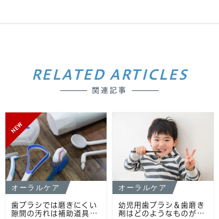
RELATED ARTICLES
関連記事
NEW
オーラルケア
オーラルケア
歯ブラシでは磨きにくい
幼児用歯ブラシ＆歯磨き
隙間の汚れは補助道具…
剤はどのようなものが…