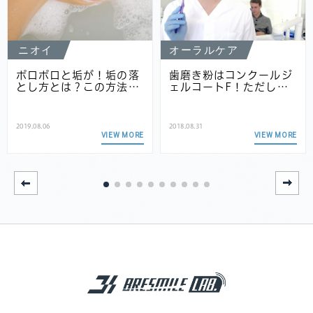
ニオイ
オーラルケア
ポロポロと垢が！垢の落
歯磨き粉はコンクールジ
とし方とは？この方法…
ェルコートF！ただし…
2019.08.06
2018.08.31
VIEW MORE
VIEW MORE