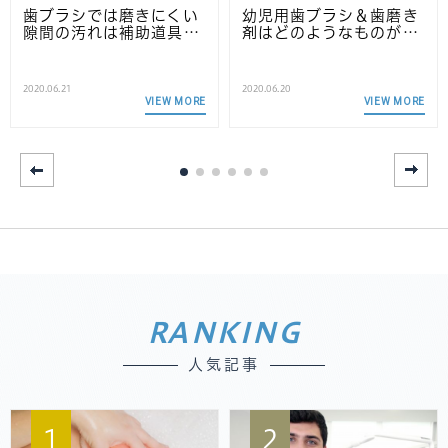
歯ブラシでは磨きにくい
幼児用歯ブラシ＆歯磨き
隙間の汚れは補助道具…
剤はどのようなものが…
2020.06.21
2020.06.20
VIEW MORE
VIEW MORE
RANKING
人気記事
1
2