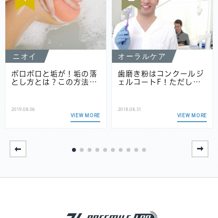
ニオイ
オーラルケア
ポロポロと垢が！垢の落
歯磨き粉はコンクールジ
とし方とは？この方法…
ェルコートF！ただし…
2019.08.06
2018.08.31
VIEW MORE
VIEW MORE