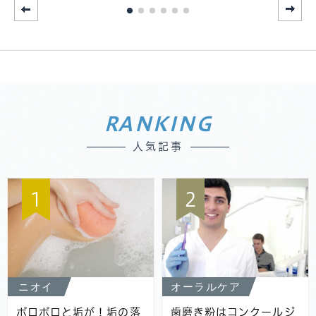
RANKING
人気記事
1
2
ニオイ
オーラルケア
ポロポロと垢が！垢の落
歯磨き粉はコンクールジ