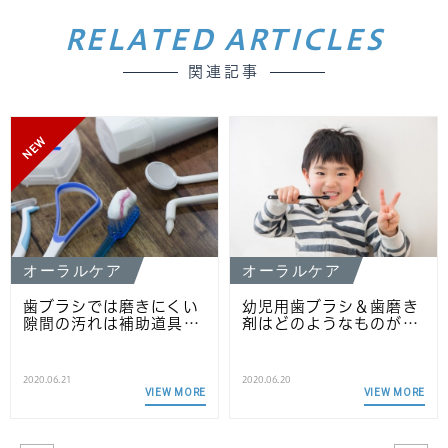
RELATED ARTICLES
関連記事
NEW
オーラルケア
オーラルケア
歯ブラシでは磨きにくい
幼児用歯ブラシ＆歯磨き
隙間の汚れは補助道具…
剤はどのようなものが…
2020.06.21
2020.06.20
VIEW MORE
VIEW MORE