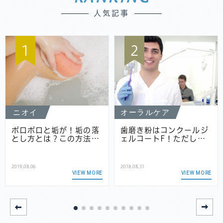
人気記事
1
2
ニオイ
オーラルケア
ポロポロと垢が！垢の落
歯磨き粉はコンクールジ
とし方とは？この方法…
ェルコートF！ただし…
2019.08.06
2018.08.31
VIEW MORE
VIEW MORE