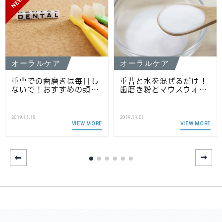
NEW
オーラルケア
オーラルケア
重曹での歯磨きは毎日し
重曹と水を混ぜるだけ！
ないで！おすすめの頻…
歯磨き粉とマウスウォ…
2019.11.15
2019.11.01
VIEW MORE
VIEW MORE