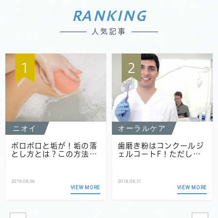
RANKING
人気記事
1
2
ニオイ
オーラルケア
ポロポロと垢が！垢の落
歯磨き粉はコンクールジ
とし方とは？この方法…
ェルコートF！ただし…
2019.08.06
2018.08.31
VIEW MORE
VIEW MORE