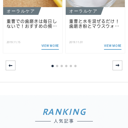
オーラルケア
オーラルケア
重曹での歯磨きは毎日し
重曹と水を混ぜるだけ！
ないで！おすすめの頻…
歯磨き粉とマウスウォ…
2019.11.15
2019.11.01
VIEW MORE
VIEW MORE
RANKING
人気記事