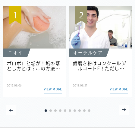
1
2
ニオイ
オーラルケア
ポロポロと垢が！垢の落
歯磨き粉はコンクールジ
とし方とは？この方法…
ェルコートF！ただし…
2019.08.06
2018.08.31
VIEW MORE
VIEW MORE