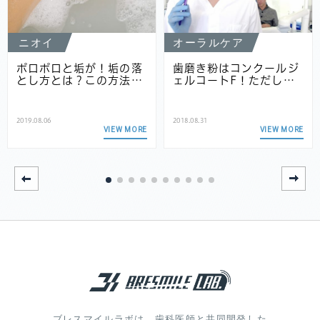
ニオイ
オーラルケア
ポロポロと垢が！垢の落
歯磨き粉はコンクールジ
とし方とは？この方法…
ェルコートF！ただし…
2019.08.06
2018.08.31
VIEW MORE
VIEW MORE
ブレスマイルラボは、歯科医師と共同開発した