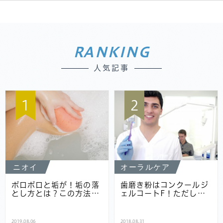
RANKING
人気記事
1
2
ニオイ
オーラルケア
ポロポロと垢が！垢の落
歯磨き粉はコンクールジ
とし方とは？この方法…
ェルコートF！ただし…
2019.08.06
2018.08.31