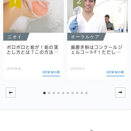
1
2
ニオイ
オーラルケア
ポロポロと垢が！垢の落
歯磨き粉はコンクールジ
とし方とは？この方法…
ェルコートF！ただし…
2019.08.06
2018.08.31
VIEW MORE
VIEW MORE