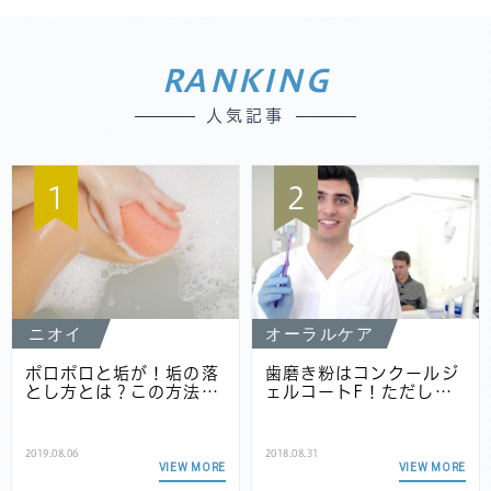
RANKING
人気記事
1
2
ニオイ
オーラルケア
ポロポロと垢が！垢の落
歯磨き粉はコンクールジ
とし方とは？この方法…
ェルコートF！ただし…
2019.08.06
2018.08.31
VIEW MORE
VIEW MORE