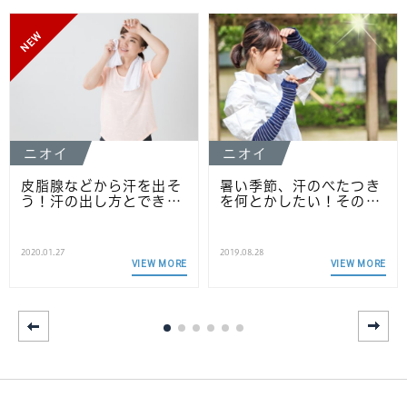
NEW
ニオイ
ニオイ
皮脂腺などから汗を出そ
暑い季節、汗のべたつき
う！汗の出し方とでき…
を何とかしたい！その…
2020.01.27
2019.08.28
VIEW MORE
VIEW MORE