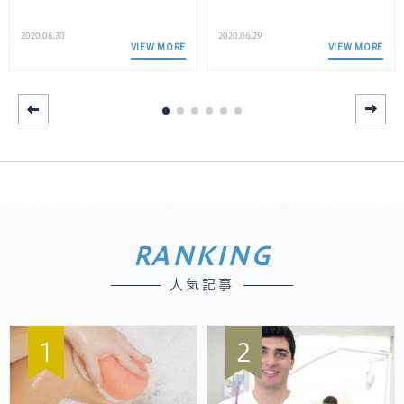
2020.06.30
2020.06.29
VIEW MORE
VIEW MORE
RANKING
人気記事
1
2