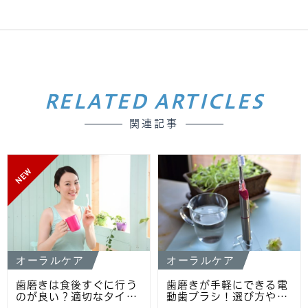
RELATED ARTICLES
関連記事
NEW
オーラルケア
オーラルケア
歯磨きは食後すぐに行う
歯磨きが手軽にできる電
のが良い？適切なタイ…
動歯ブラシ！選び方や…