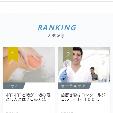
RANKING
人気記事
1
2
ニオイ
オーラルケア
ポロポロと垢が！垢の落
歯磨き粉はコンクールジ
とし方とは？この方法…
ェルコートF！ただし…