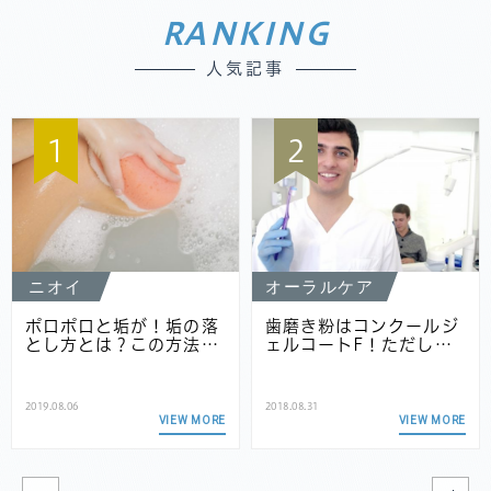
RANKING
人気記事
1
2
ニオイ
オーラルケア
ポロポロと垢が！垢の落
歯磨き粉はコンクールジ
とし方とは？この方法…
ェルコートF！ただし…
2019.08.06
2018.08.31
VIEW MORE
VIEW MORE