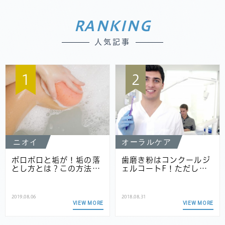
RANKING
人気記事
1
2
ニオイ
オーラルケア
ポロポロと垢が！垢の落
歯磨き粉はコンクールジ
とし方とは？この方法…
ェルコートF！ただし…
2019.08.06
2018.08.31
VIEW MORE
VIEW MORE