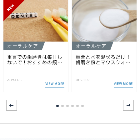
NEW
オーラルケア
オーラルケア
重曹での歯磨きは毎日し
重曹と水を混ぜるだけ！
ないで！おすすめの頻…
歯磨き粉とマウスウォ…
2019.11.15
2019.11.01
VIEW MORE
VIEW MORE