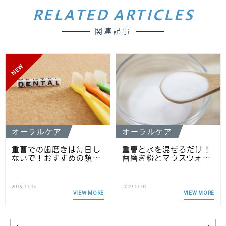
RELATED ARTICLES
関連記事
NEW
オーラルケア
オーラルケア
重曹での歯磨きは毎日し
重曹と水を混ぜるだけ！
ないで！おすすめの頻…
歯磨き粉とマウスウォ…
2019.11.15
2019.11.01
VIEW MORE
VIEW MORE