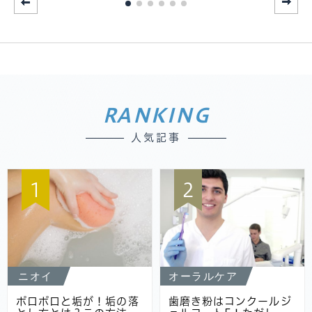
RANKING
人気記事
1
2
ニオイ
オーラルケア
ポロポロと垢が！垢の落
歯磨き粉はコンクールジ