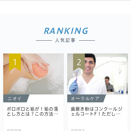
RANKING
人気記事
1
2
ニオイ
オーラルケア
ポロポロと垢が！垢の落
歯磨き粉はコンクールジ
とし方とは？この方法…
ェルコートF！ただし…
2019.08.06
2018.08.31