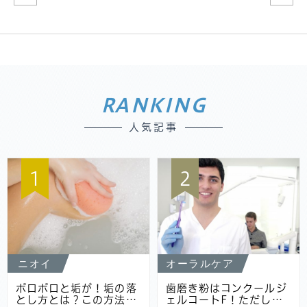
RANKING
人気記事
1
2
ニオイ
オーラルケア
ポロポロと垢が！垢の落
歯磨き粉はコンクールジ
とし方とは？この方法…
ェルコートF！ただし…