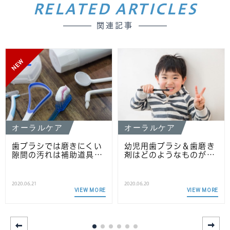
RELATED ARTICLES
関連記事
NEW
オーラルケア
オーラルケア
歯ブラシでは磨きにくい
幼児用歯ブラシ＆歯磨き
隙間の汚れは補助道具…
剤はどのようなものが…
2020.06.21
2020.06.20
VIEW MORE
VIEW MORE