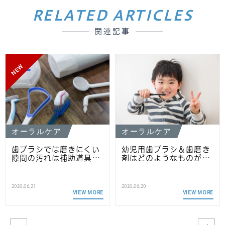
RELATED ARTICLES
関連記事
NEW
オーラルケア
オーラルケア
歯ブラシでは磨きにくい
幼児用歯ブラシ＆歯磨き
隙間の汚れは補助道具…
剤はどのようなものが…
2020.06.21
2020.06.20
VIEW MORE
VIEW MORE