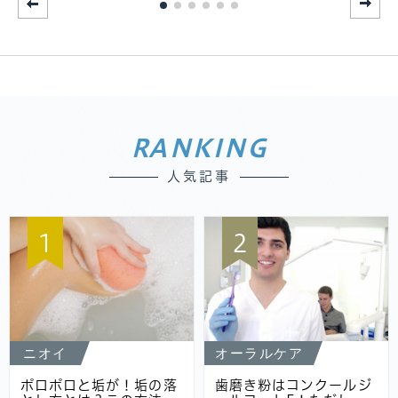
RANKING
人気記事
1
2
ニオイ
オーラルケア
ポロポロと垢が！垢の落
歯磨き粉はコンクールジ