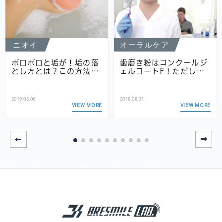
ニオイ
オーラルケア
ポロポロと垢が！垢の落
歯磨き粉はコンクールジ
とし方とは？この方法…
ェルコートF！ただし…
2019.08.06
2018.08.31
VIEW MORE
VIEW MORE