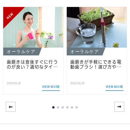
NEW
オーラルケア
オーラルケア
歯磨きは食後すぐに行う
歯磨きが手軽にできる電
のが良い？適切なタイ…
動歯ブラシ！選び方や…
2020.06.30
2020.06.29
VIEW MORE
VIEW MORE