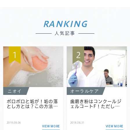
RANKING
人気記事
1
2
ニオイ
オーラルケア
ポロポロと垢が！垢の落
歯磨き粉はコンクールジ
とし方とは？この方法…
ェルコートF！ただし…
2019.08.06
2018.08.31
VIEW MORE
VIEW MORE