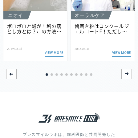
ニオイ
オーラルケア
ポロポロと垢が！垢の落
歯磨き粉はコンクールジ
とし方とは？この方法…
ェルコートF！ただし…
2019.08.06
2018.08.31
VIEW MORE
VIEW MORE
ブレスマイルラボは、歯科医師と共同開発した