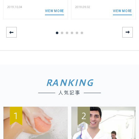
2019.10.04
2019.09.02
VIEW MORE
VIEW MORE
RANKING
人気記事
1
2