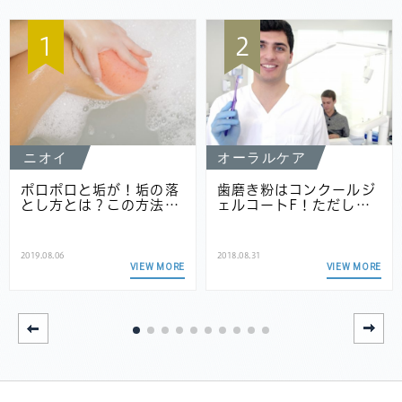
1
2
ニオイ
オーラルケア
ポロポロと垢が！垢の落
歯磨き粉はコンクールジ
とし方とは？この方法…
ェルコートF！ただし…
2019.08.06
2018.08.31
VIEW MORE
VIEW MORE