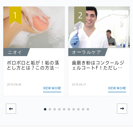
1
2
ニオイ
オーラルケア
ポロポロと垢が！垢の落
歯磨き粉はコンクールジ
とし方とは？この方法…
ェルコートF！ただし…
2019.08.06
2018.08.31
VIEW MORE
VIEW MORE