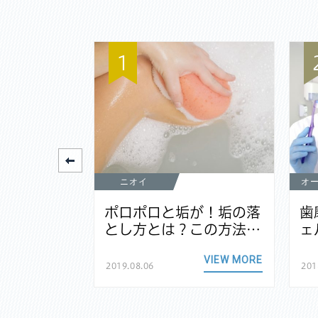
1
ニオイ
オ
元が黒いの
ポロポロと垢が！垢の落
歯
なる原因…
とし方とは？この方法…
ェ
VIEW MORE
VIEW MORE
2019.08.06
201