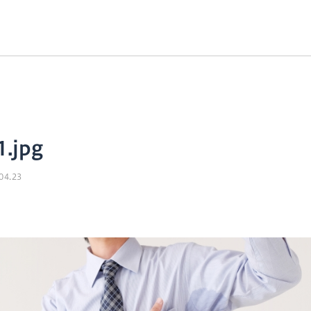
1.jpg
04.23