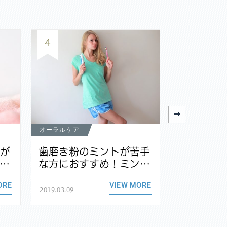
4
5
オーラルケア
オーラルケア
茎が
歯磨き粉のミントが苦手
電動歯ブ
…
な方におすすめ！ミン…
族で共有
ORE
VIEW MORE
2019.03.09
2018.11.24