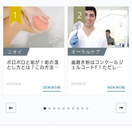
1
2
ニオイ
オーラルケア
ポロポロと垢が！垢の落
歯磨き粉はコンクールジ
とし方とは？この方法…
ェルコートF！ただし…
2019.08.06
2018.08.31
VIEW MORE
VIEW MORE