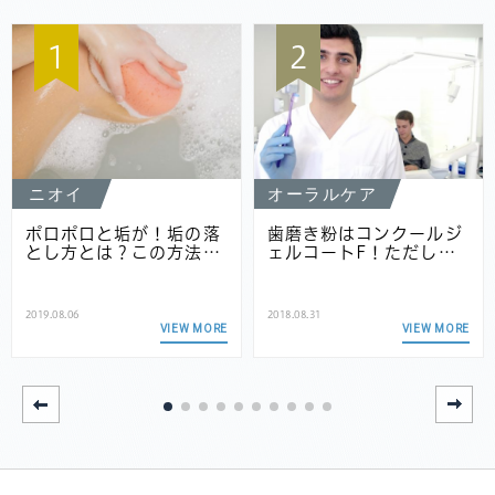
1
2
ニオイ
オーラルケア
ポロポロと垢が！垢の落
歯磨き粉はコンクールジ
とし方とは？この方法…
ェルコートF！ただし…
2019.08.06
2018.08.31
VIEW MORE
VIEW MORE