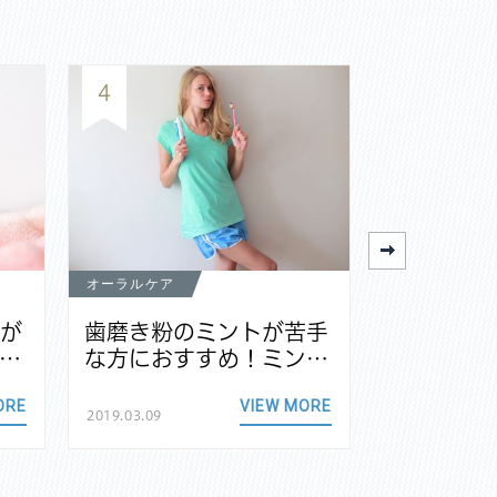
4
5
オーラルケア
オーラルケア
茎が
歯磨き粉のミントが苦手
電動歯ブ
…
な方におすすめ！ミン…
族で共有
ORE
VIEW MORE
2019.03.09
2018.11.24