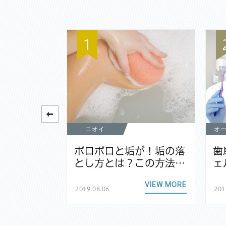
1
ニオイ
オ
元が黒いの
ポロポロと垢が！垢の落
歯
なる原因…
とし方とは？この方法…
ェ
VIEW MORE
VIEW MORE
2019.08.06
201