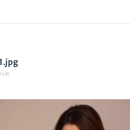
1.jpg
12.20