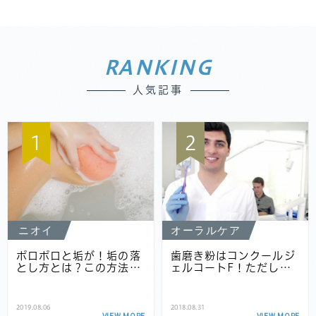
RANKING
人気記事
1
2
ニオイ
オーラルケア
ポロポロと垢が！垢の落
歯磨き粉はコンクールジ
とし方とは？この方法…
ェルコートF！ただし…
2019.08.06
2018.08.31