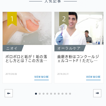
人気記事
1
2
ニオイ
オーラルケア
ポロポロと垢が！垢の落
歯磨き粉はコンクールジ
とし方とは？この方法…
ェルコートF！ただし…
2019.08.06
2018.08.31
VIEW MORE
VIEW MORE