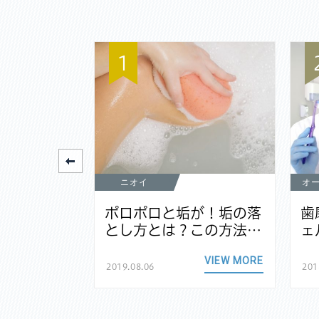
1
ニオイ
オ
元が黒いの
ポロポロと垢が！垢の落
歯
なる原因…
とし方とは？この方法…
ェ
VIEW MORE
VIEW MORE
2019.08.06
201