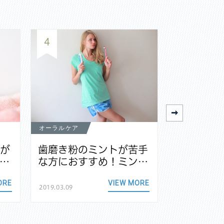
4
5
オーラルケア
オーラルケア
茎が
歯磨き粉のミントが苦手
電動歯ブ
…
な方におすすめ！ミン…
族で共有
ORE
VIEW MORE
2019.03.09
2018.11.24