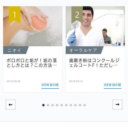
1
2
ニオイ
オーラルケア
ポロポロと垢が！垢の落
歯磨き粉はコンクールジ
とし方とは？この方法…
ェルコートF！ただし…
2019.08.06
2018.08.31
VIEW MORE
VIEW MORE