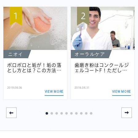
1
2
ニオイ
オーラルケア
ポロポロと垢が！垢の落
歯磨き粉はコンクールジ
とし方とは？この方法…
ェルコートF！ただし…
2019.08.06
2018.08.31
VIEW MORE
VIEW MORE