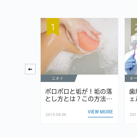
1
ニオイ
オ
元が黒いの
ポロポロと垢が！垢の落
歯
なる原因…
とし方とは？この方法…
ェ
VIEW MORE
VIEW MORE
2019.08.06
201