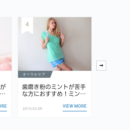
4
5
オーラルケア
オーラルケア
茎が
歯磨き粉のミントが苦手
電動歯ブ
…
な方におすすめ！ミン…
族で共有
ORE
VIEW MORE
2019.03.09
2018.11.24