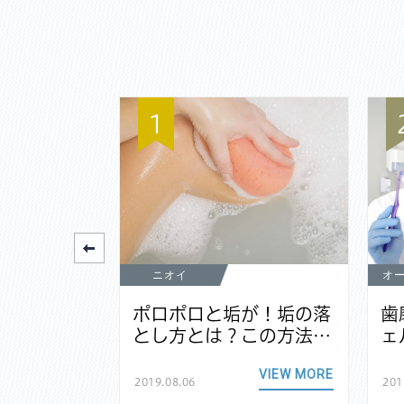
1
ニオイ
オ
元が黒いの
ポロポロと垢が！垢の落
歯
なる原因…
とし方とは？この方法…
ェ
VIEW MORE
VIEW MORE
2019.08.06
201