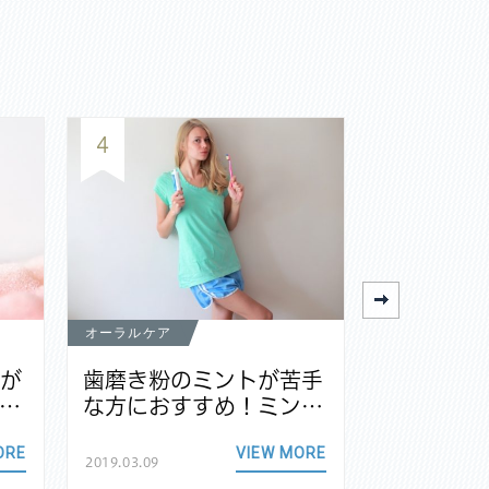
4
5
オーラルケア
オーラルケア
茎が
歯磨き粉のミントが苦手
電動歯ブ
…
な方におすすめ！ミン…
族で共有
ORE
VIEW MORE
2019.03.09
2018.11.24