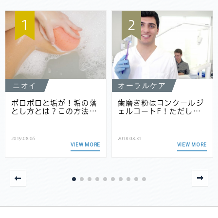
1
2
ニオイ
オーラルケア
ポロポロと垢が！垢の落
歯磨き粉はコンクールジ
とし方とは？この方法…
ェルコートF！ただし…
2019.08.06
2018.08.31
VIEW MORE
VIEW MORE