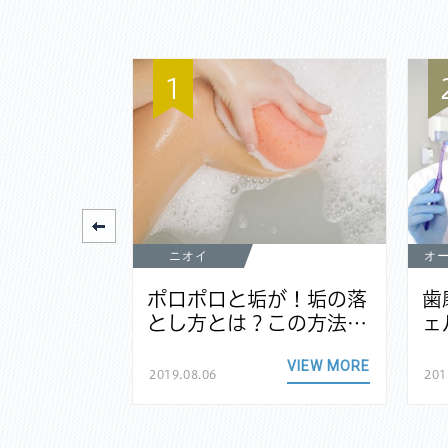
1
ニオイ
オ
元が黒いの
ポロポロと垢が！垢の落
歯
なる原因…
とし方とは？この方法…
ェ
VIEW MORE
VIEW MORE
2019.08.06
201