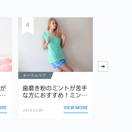
4
5
オーラルケア
オーラルケア
茎が
歯磨き粉のミントが苦手
電動歯ブ
…
な方におすすめ！ミン…
族で共有
ORE
VIEW MORE
2019.03.09
2018.11.24