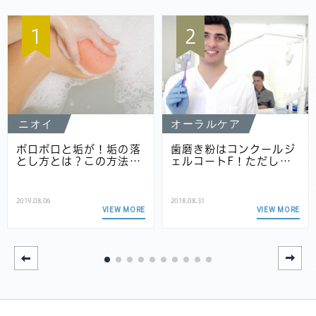
1
2
ニオイ
オーラルケア
ポロポロと垢が！垢の落
歯磨き粉はコンクールジ
とし方とは？この方法…
ェルコートF！ただし…
2019.08.06
2018.08.31
VIEW MORE
VIEW MORE