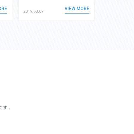
ORE
VIEW MORE
2019.03.09
2018.11.24
です。