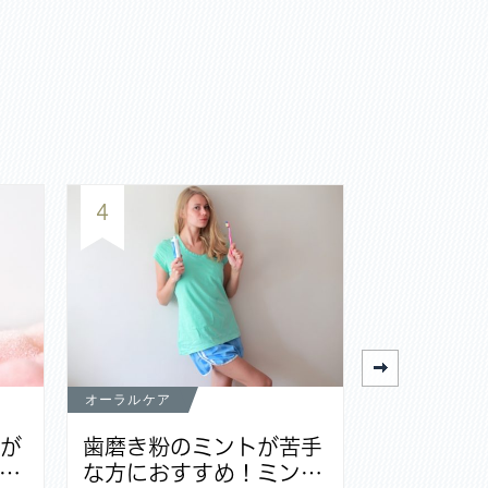
4
5
オーラルケア
オーラルケア
茎が
歯磨き粉のミントが苦手
電動歯ブ
…
な方におすすめ！ミン…
族で共有