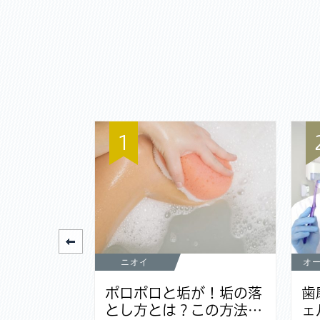
1
ニオイ
オ
元が黒いの
ポロポロと垢が！垢の落
歯
なる原因…
とし方とは？この方法…
ェ