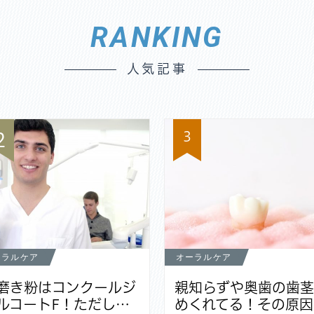
RANKING
人気記事
3
2
ーラルケア
オーラルケア
磨き粉はコンクールジ
親知らずや奥歯の歯
ルコートF！ただし…
めくれてる！その原因