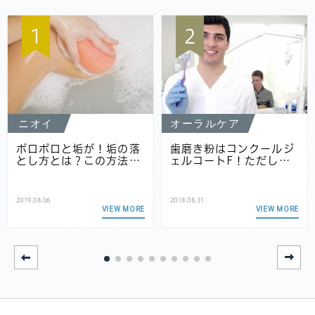
1
2
ニオイ
オーラルケア
ポロポロと垢が！垢の落
歯磨き粉はコンクールジ
とし方とは？この方法…
ェルコートF！ただし…
2019.08.06
2018.08.31
VIEW MORE
VIEW MORE