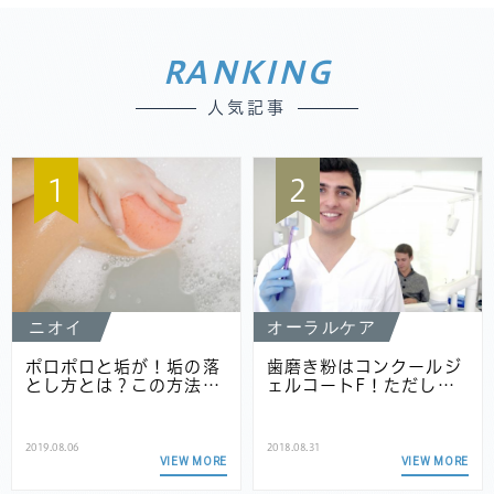
RANKING
人気記事
1
2
ニオイ
オーラルケア
ポロポロと垢が！垢の落
歯磨き粉はコンクールジ
とし方とは？この方法…
ェルコートF！ただし…
2019.08.06
2018.08.31
VIEW MORE
VIEW MORE