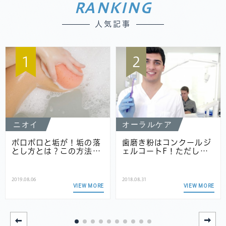
RANKING
人気記事
1
2
ニオイ
オーラルケア
ポロポロと垢が！垢の落
歯磨き粉はコンクールジ
とし方とは？この方法…
ェルコートF！ただし…
2019.08.06
2018.08.31
VIEW MORE
VIEW MORE