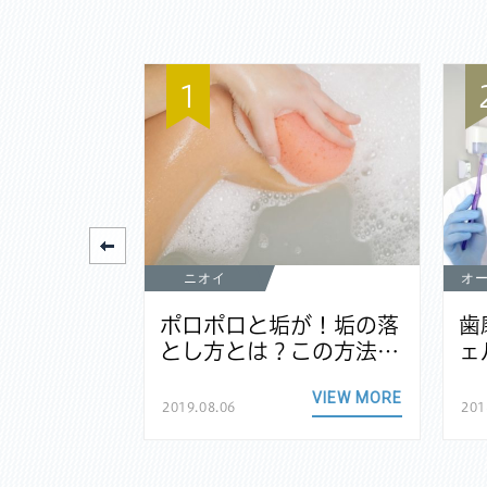
1
ニオイ
オ
元が黒いの
ポロポロと垢が！垢の落
歯
なる原因…
とし方とは？この方法…
ェ
VIEW MORE
VIEW MORE
2019.08.06
201