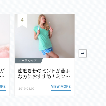
4
5
オーラルケア
オーラルケア
茎が
歯磨き粉のミントが苦手
電動歯ブ
…
な方におすすめ！ミン…
族で共有
ORE
VIEW MORE
2019.03.09
2018.11.24