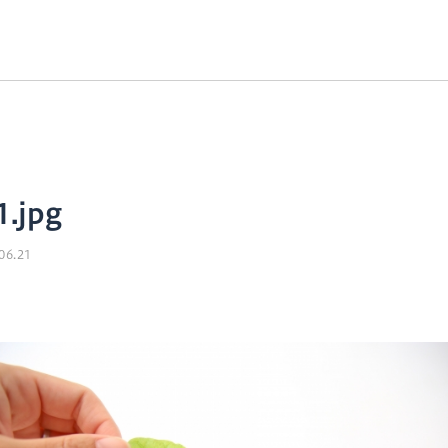
1.jpg
06.21