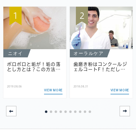
1
2
ニオイ
オーラルケア
ポロポロと垢が！垢の落
歯磨き粉はコンクールジ
とし方とは？この方法…
ェルコートF！ただし…
2019.08.06
2018.08.31
VIEW MORE
VIEW MORE