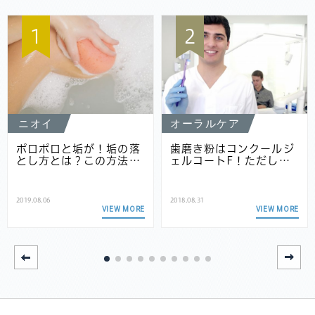
1
2
ニオイ
オーラルケア
ポロポロと垢が！垢の落
歯磨き粉はコンクールジ
とし方とは？この方法…
ェルコートF！ただし…
2019.08.06
2018.08.31
VIEW MORE
VIEW MORE