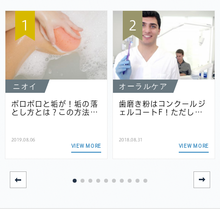
1
2
ニオイ
オーラルケア
ポロポロと垢が！垢の落
歯磨き粉はコンクールジ
とし方とは？この方法…
ェルコートF！ただし…
2019.08.06
2018.08.31
VIEW MORE
VIEW MORE