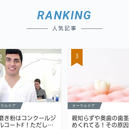
RANKING
人気記事
3
2
ーラルケア
オーラルケア
磨き粉はコンクールジ
親知らずや奥歯の歯
ルコートF！ただし…
めくれてる！その原因