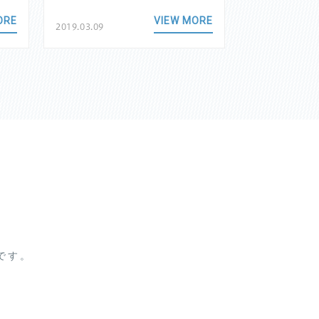
ORE
VIEW MORE
2019.03.09
2018.11.24
です。