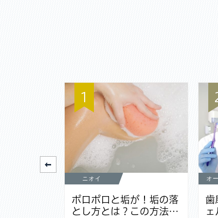
1
ニオイ
オ
元が黒いの
ポロポロと垢が！垢の落
歯
なる原因…
とし方とは？この方法…
ェ