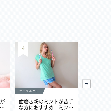
4
5
オーラルケア
オーラルケア
茎が
歯磨き粉のミントが苦手
電動歯ブ
…
な方におすすめ！ミン…
族で共有