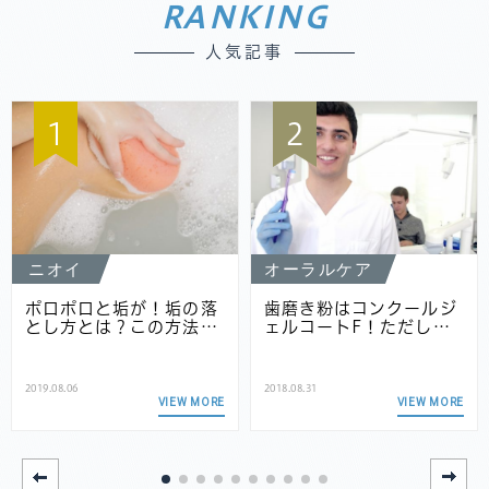
RANKING
人気記事
1
2
ニオイ
オーラルケア
ポロポロと垢が！垢の落
歯磨き粉はコンクールジ
とし方とは？この方法…
ェルコートF！ただし…
2019.08.06
2018.08.31
VIEW MORE
VIEW MORE